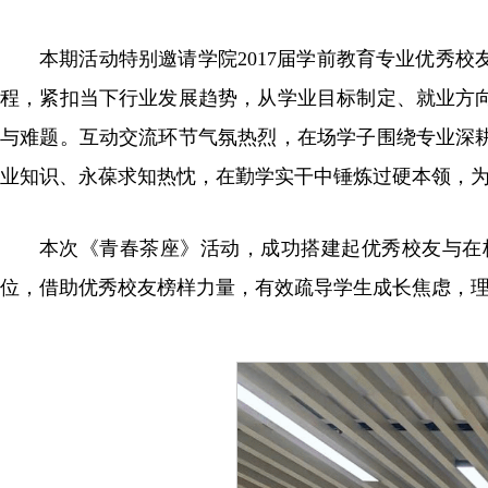
本期活动特别邀请学院2017届学前教育专业优秀
程，紧扣当下行业发展趋势，从学业目标制定、就业方
与难题。互动交流环节气氛热烈，在场学子围绕专业深
业知识、永葆求知热忱，在勤学实干中锤炼过硬本领，
本次《青春茶座》活动，成功搭建起优秀校友与在
位，借助优秀校友榜样力量，有效疏导学生成长焦虑，