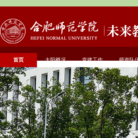
首页
太阳概况
党建工作
师资队