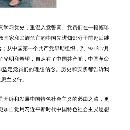
真学习党史，重温入党誓词。党员们在一幅幅珍
救国家和民族危亡的中国先进知识分子前赴后继
从中国第一个共产党早期组织，到1921年7月
了光明和希望，自从有了中国共产党，中国革命
加坚定党员们的理想信念。历史和实践都告诉我
克思主义行。
是开辟和发展中国特色社会主义的必由之路，更
更加自觉用习近平新时代中国特色社会主义思想