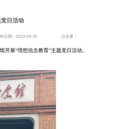
题党日活动
布日期：2023-09-26
点击量：
念馆开展“理想信念教育”主题党日活动。