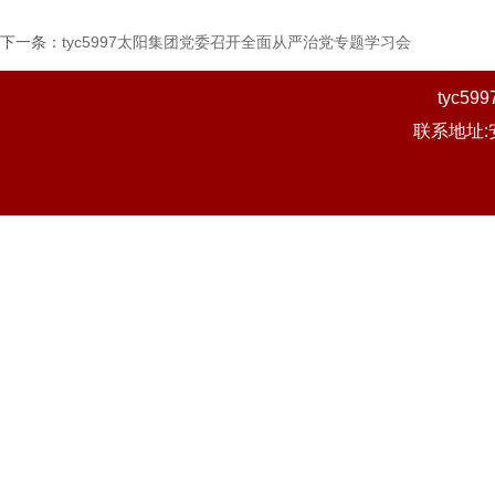
下一条：
tyc5997太阳集团党委召开全面从严治党专题学习会
tyc
联系地址: