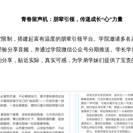
青春留声机：朋辈引领，传递成长“心”力量
时空限制，搭建起富有温度的朋辈引领平台。学院邀请多名
经验分享音频，并通过学院微信公众号分期推送。学长学姐
的分享，贴近实际，真实可感，为学弟学妹们提供了宝贵