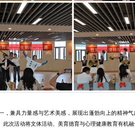
一，兼具力量感与艺术美感，展现出蓬勃向上的精神气象
奖。此次活动将文体活动、美育德育与心理健康教育有机融