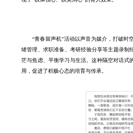
“青春留声机”活动以声音为媒介，打破
绪管理、求职准备、考研经验分享等主题录制
茫与焦虑、平衡学习与生活。这种隔空对话式
用，促进了积极心态的培育与传承。