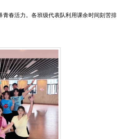
释青春活力。各班级代表队利用课余时间刻苦排