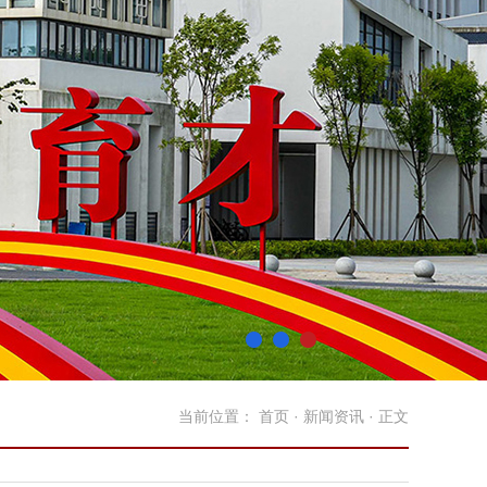
当前位置：
首页
·
新闻资讯
· 正文