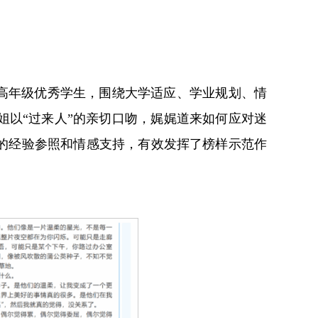
高年级优秀学生，围绕大学适应、学业规划、情
以“过来人”的亲切口吻，娓娓道来如何应对迷
的经验参照和情感支持，有效发挥了榜样示范作