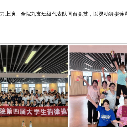
赛活力上演。全院九支班级代表队同台竞技，以灵动舞姿诠