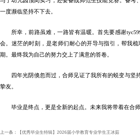
与了幼儿园顶岗实习，还要备战师范生技能竞赛。备考
一度濒临坚持不下去。
所幸，前路虽难，一路皆有温暖。首先要感谢tyc
会。迷茫的时刻，是老师们耐心的开导与指引，帮我梳
期。最终我为自己的努力交上了满意的答卷。
四年光阴倏忽而过，合师见证了我所有的蜕变与坚持。
挚友。
毕业是终点，更是全新的起点。未来我将带着在合
上一条：
【优秀毕业生特辑】2026届小学教育专业学生王冰茹