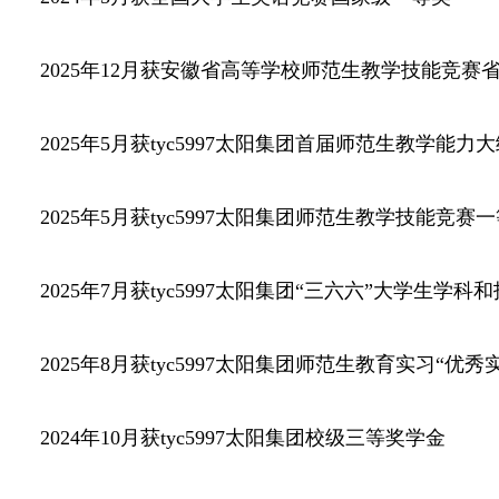
2025年12月获安徽省高等学校师范生教学技能竞赛
2025年5月获tyc5997太阳集团首届师范生教学能
2025年5月获tyc5997太阳集团师范生教学技能竞赛
2025年7月获tyc5997太阳集团“三六六”大学生学科
2025年8月获tyc5997太阳集团师范生教育实习“优秀
2024年10月获tyc5997太阳集团校级三等奖学金