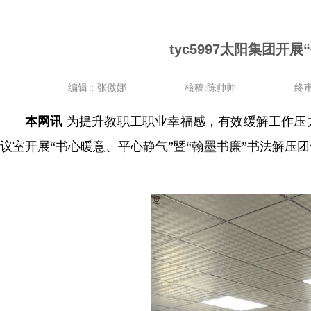
tyc5997太阳集团
编辑：张傲娜
核稿:陈帅帅
终审
本网讯
为提升教职工职业幸福感，有效缓解工作压力，
议室开展“书心暖意、平心静气”暨“翰墨书廉”书法解压