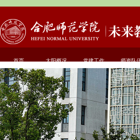
首页
太阳概况
党建工作
师资队