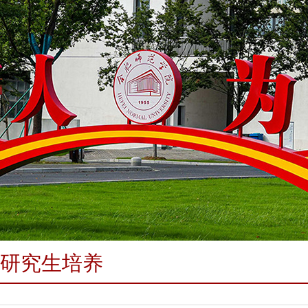
研究生培养