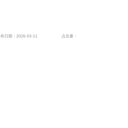
布日期：2026-03-11
点击量：