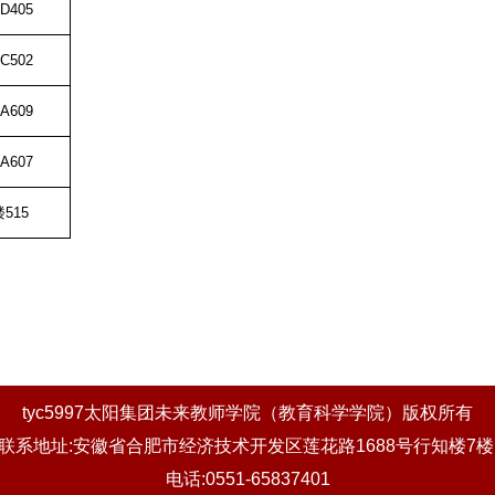
D405
C502
A609
A607
515
tyc5997太阳集团未来教师学院（教育科学学院）版权所有
联系地址:安徽省合肥市经济技术开发区莲花路1688号行知楼7
电话:0551-65837401