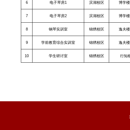
6
电子琴房1
滨湖校区
博学楼
7
电子琴房2
滨湖校区
博学楼
8
钢琴实训室
锦绣校区
逸夫楼
9
学前教育综合实训室
锦绣校区
逸夫楼
10
学生研讨室
锦绣校区
行知楼