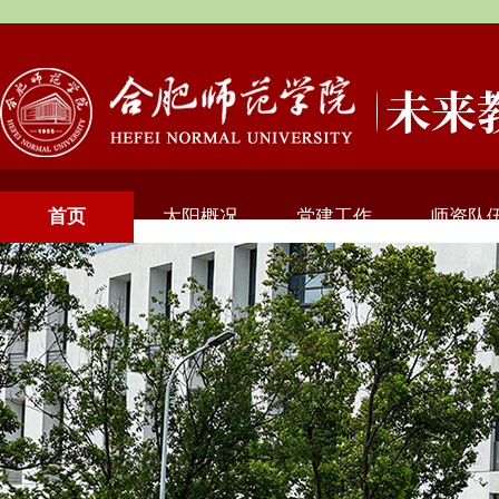
首页
太阳概况
党建工作
师资队