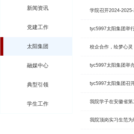
新闻资讯
学院召开2024-20
党建工作
tyc5997太阳集
太阳集团
校企合作，绘梦心灵
融媒中心
tyc5997太阳集
tyc5997太阳集
典型引领
我院学子在安徽省第
学生工作
我院顶岗实习生范为