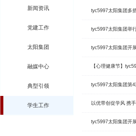
新闻资讯
tyc5997太阳集团
党建工作
tyc5997太阳集
太阳集团
tyc5997太阳集
融媒中心
【心理健康节】tyc
tyc5997太阳集团
典型引领
以优带创促学风 携手
学生工作
tyc5997太阳集团