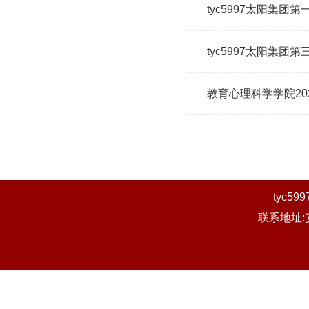
tyc5997太阳集
tyc5997太阳集
教育心理科学学院2
tyc
联系地址: