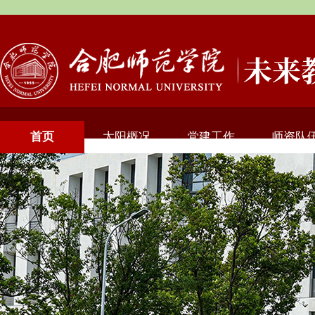
首页
太阳概况
党建工作
师资队