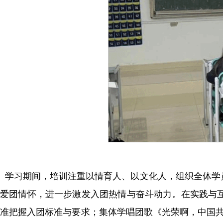
学习期间，培训注重以情育人、以文化人，组织全体学
爱团情怀，进一步激发入团热情与奋斗动力。在实践与
准把握入团标准与要求；集体学唱团歌《光荣啊，中国共