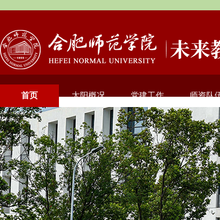
首页
太阳概况
党建工作
师资队