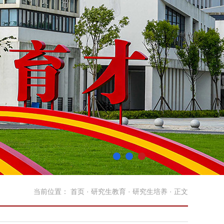
当前位置：
首页
·
研究生教育
·
研究生培养
· 正文