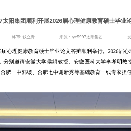
5997太阳集团顺利开展2026届心理健康教育硕士毕业
终审: 钱立青
来源：tyc5997太阳集团
发
团2026届心理健康教育硕士毕业论文答辩顺利举行。202
，分别邀请安徽大学侯娟教授、安徽医科大学李孝明教
、合肥一中郭缨、合肥七中谢新秀等基础教育一线专家担